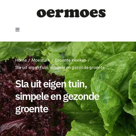
Ga
naar
inhoud
Toggle
Navigation
Home
Home
Moestuin
Groente kweken
Moestuin
Sla uit eigen tuin, simpele en gezonde groente
Sla uit eigen tuin,
Recepten
simpele en gezonde
Wat maak je met?
groente
Zoeken
naar: