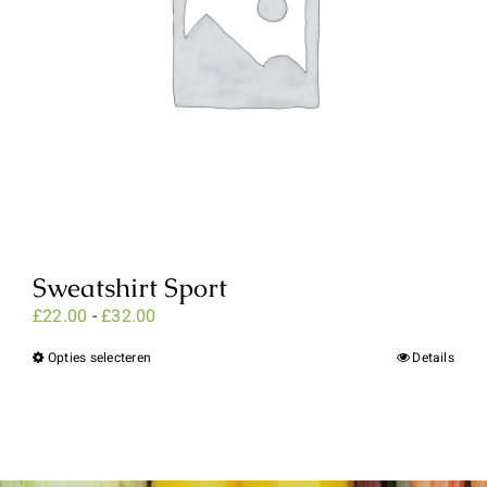
Sweatshirt Sport
Prijsklasse:
£
22.00
-
£
32.00
£22.00
Opties selecteren
Dit
Details
tot
product
£32.00
heeft
meerdere
variaties.