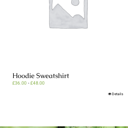
Hoodie Sweatshirt
Prijsklasse:
£
36.00
-
£
48.00
£36.00
Details
tot
£48.00