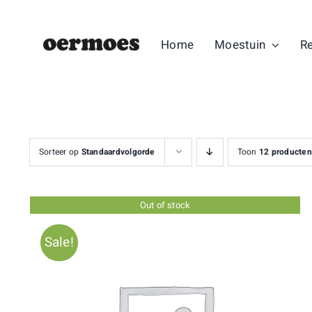
Ga
naar
Home
Moestuin
R
inhoud
Sorteer op
Standaardvolgorde
Toon
12 producten
Out of stock
Sale!